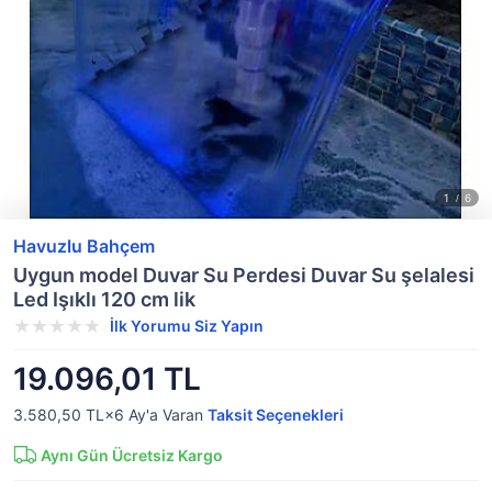
Havuzlu Bahçem
Uygun model Duvar Su Perdesi Duvar Su şelalesi
Led Işıklı 120 cm lik
İlk Yorumu Siz Yapın
19.096,01 TL
3.580,50 TL×6
Ay'a Varan
Taksit Seçenekleri
Aynı Gün Ücretsiz Kargo