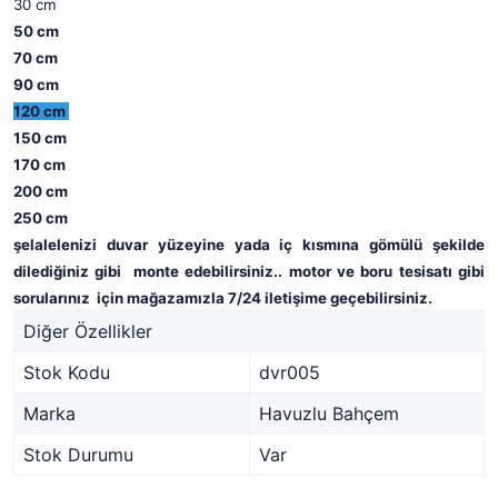
30 cm
50 cm
70 cm
90 cm
120 cm
150 cm
170 cm
200 cm
250 cm
şelalelenizi duvar yüzeyine yada iç kısmına gömülü şekilde
dilediğiniz gibi monte edebilirsiniz.. motor ve boru tesisatı gibi
sorularınız için mağazamızla 7/24 iletişime geçebilirsiniz.
Diğer Özellikler
Stok Kodu
dvr005
Marka
Havuzlu Bahçem
Stok Durumu
Var