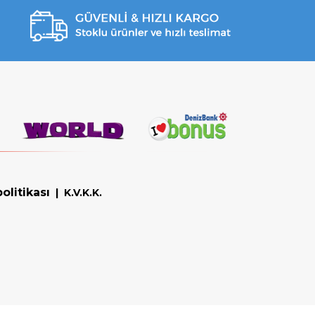
olitikası
|
K.V.K.K.