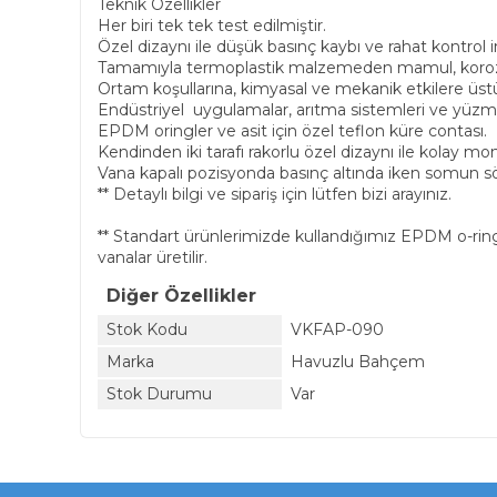
Teknik Özellikler
Her biri tek tek test edilmiştir.
Özel dizaynı ile düşük basınç kaybı ve rahat kontrol 
Tamamıyla termoplastik malzemeden mamul, korozyo
Ortam koşullarına, kimyasal ve mekanik etkilere üs
Endüstriyel uygulamalar, arıtma sistemleri ve yüzme 
EPDM oringler ve asit için özel teflon küre contası.
Kendinden iki tarafı rakorlu özel dizaynı ile kolay mo
Vana kapalı pozisyonda basınç altında iken somun sö
** Detaylı bilgi ve sipariş için lütfen bizi arayınız.
** Standart ürünlerimizde kullandığımız EPDM o-ringler
vanalar üretilir.
Diğer Özellikler
Stok Kodu
VKFAP-090
Marka
Havuzlu Bahçem
Stok Durumu
Var