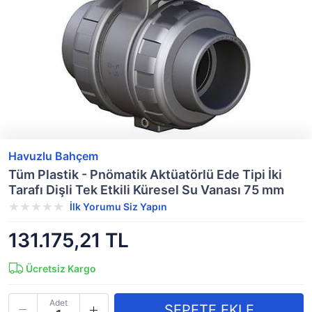
Havuzlu Bahçem
Tüm Plastik - Pnömatik Aktüatörlü Ede Tipi İki
Tarafı Dişli Tek Etkili Küresel Su Vanası 75 mm
İlk Yorumu Siz Yapın
131.175,21 TL
Ücretsiz Kargo
Adet