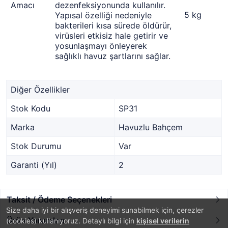
Amacı
dezenfeksiyonunda kullanılır.
5 kg
Yapısal özelliği nedeniyle
bakterileri kısa sürede öldürür,
virüsleri etkisiz hale getirir ve
yosunlaşmayı önleyerek
sağlıklı havuz şartlarını sağlar.
Diğer Özellikler
Stok Kodu
SP31
Marka
Havuzlu Bahçem
Stok Durumu
Var
Garanti (Yıl)
2
Taksit / Ödeme Seçenekleri
Size daha iyi bir alışveriş deneyimi sunabilmek için, çerezler
Ürün Yorumları
(cookies) kullanıyoruz. Detaylı bilgi için
kişisel verilerin