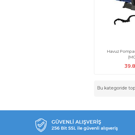
Havuz Pompas
(M
39.
Bu kategoride t