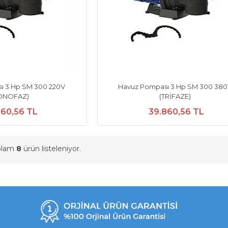
ı 3 Hp SM 300 220V
Havuz Pompası 3 Hp SM 300 38
ONOFAZ)
(TRİFAZE)
860,56 TL
39.860,56 TL
oplam
8
ürün listeleniyor.