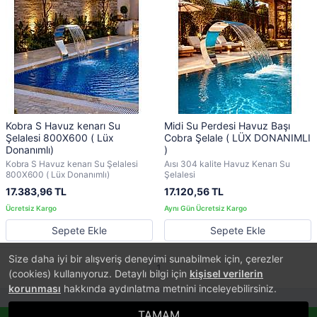
Kobra S Havuz kenarı Su
Midi Su Perdesi Havuz Başı
Şelalesi 800X600 ( Lüx
Cobra Şelale ( LÜX DONANIMLI
Donanımlı)
)
Kobra S Havuz kenarı Su Şelalesi
Aısı 304 kalite Havuz Kenarı Su
800X600 ( Lüx Donanımlı)
Şelalesi
17.383,96 TL
17.120,56 TL
Sepete Ekle
Sepete Ekle
Size daha iyi bir alışveriş deneyimi sunabilmek için, çerezler
1
(cookies) kullanıyoruz. Detaylı bilgi için
kişisel verilerin
korunması
hakkında aydınlatma metnini inceleyebilirsiniz.
TAMAM