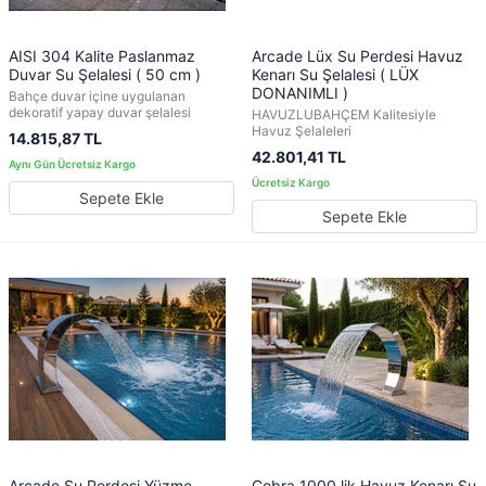
AISI 304 Kalite Paslanmaz
Arcade Lüx Su Perdesi Havuz
Duvar Su Şelalesi ( 50 cm )
Kenarı Su Şelalesi ( LÜX
DONANIMLI )
Bahçe duvar içine uygulanan
dekoratif yapay duvar şelalesi
HAVUZLUBAHÇEM Kalitesiyle
Havuz Şelaleleri
14.815,87 TL
42.801,41 TL
Sepete Ekle
Sepete Ekle
Arcade Su Perdesi Yüzme
Cobra 1000 lik Havuz Kenarı Su