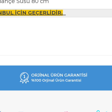
f Bahçe Süsü 80 cm
BUL İÇİN GEÇERLİDİR.