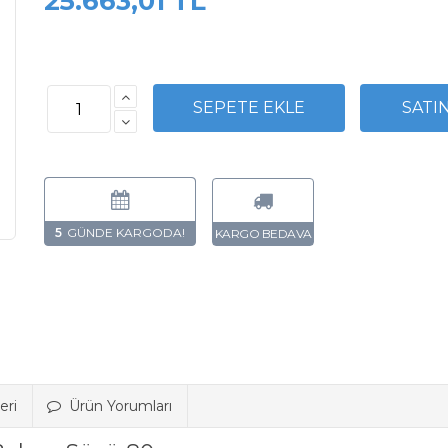
25.663,01 TL
5
eri
Ürün Yorumları