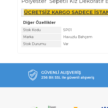
Polyester Sepetli Kız Dekorati
ÜCRETSİZ KARGO SADECE İSTAN
Diğer Özellikler
Stok Kodu
SP01
Marka
Havuzlu Bahçem
Stok Durumu
Var