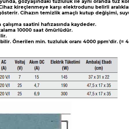
uyunda, gözyaşındaki tuzluluk ile aynı oranda tuz k
 Cihaz kireçlenmeye karşı elektrodunu belirli aralıkla
österir. Cihazın temizlik amaçlı kutup değişimi, suy
am çalışma saatini hafızasında kaydeder.
talama 10000 saat ömürlüdür.
ir.
lir. Önerilen min. tuzluluk oranı 4000 ppm’dir. (= 4