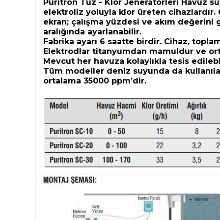
Puritron Tuz - Klor Jeneratörleri Havuz s
elektroliz yoluyla klor üreten cihazlardır.
ekran; çalışma yüzdesi ve akım değerini g
aralığında ayarlanabilir.
Fabrika ayarı 6 saatte birdir. Cihaz, topl
Elektrodlar titanyumdan mamuldur ve or
Mevcut her havuza kolaylıkla tesis edilebil
Tüm modeller deniz suyunda da kullanılabi
ortalama 35000 ppm’dir.