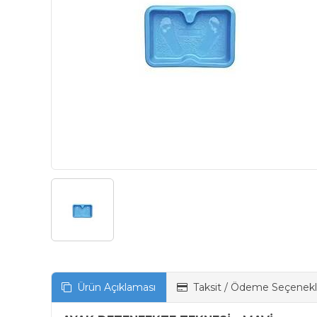
Ürün Açıklaması
Taksit / Ödeme Seçenekl