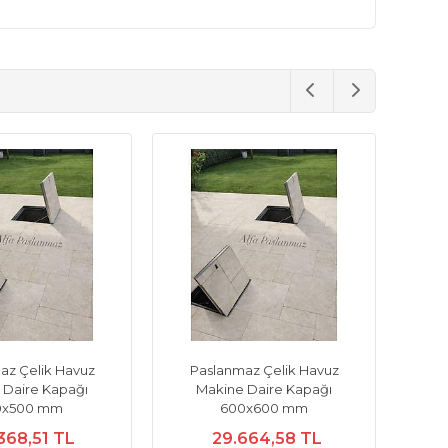
az Çelik Havuz
Paslanmaz Çelik Havuz
Pa
 Daire Kapağı
Makine Daire Kapağı
M
0x500 mm
600x600 mm
368,51 TL
29.664,58 TL