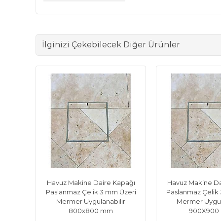
İlginizi Çekebilecek Diğer Ürünler
apağı
Havuz Makine Daire Kapağı
Havuz Makine Da
Üzeri
Paslanmaz Çelik 3 mm Üzeri
Paslanmaz Çelik
ir
Mermer Uygulanabilir
Mermer Uygul
800x800 mm
900X900