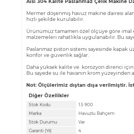
Aısı 304 Kalite Paslanmaz Çelik Makine 
Mermer döşenmiş havuz makine dairesi alanla
hızlı şekilde kurulabilir.
Ürünümüz tamamen özel ölçüye göre imal ed
malzemeleri rahatlıkla uygulanabilir. Bu sa
Paslanmaz piston sistemi sayesinde kapak ü
konfor ve güvenlik sağlar.
Daha yüksek kalite ve korozyon direnci için
Bu sayede su ile havanın krom yüzeyinden ay
Not: Ölçülerimiz dıştan dışa verilmiştir. İs
Diğer Özellikler
Stok Kodu
1.5 900
Marka
Havuzlu Bahçem
Stok Durumu
Var
Garanti (Yıl)
4