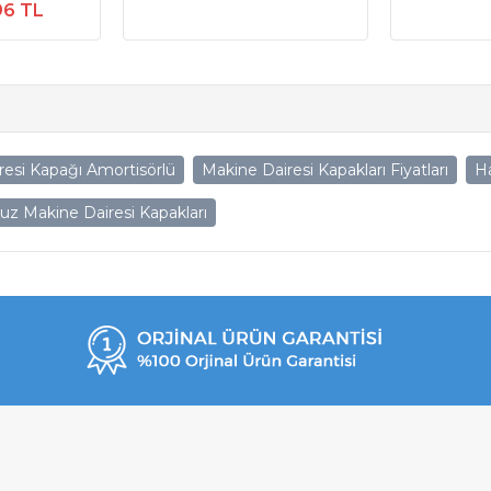
96 TL
esi Kapağı Amortisörlü
Makine Dairesi Kapakları Fiyatları
Ha
z Makine Dairesi Kapakları