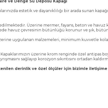
Daire ve Denge Su Deposu Kapağı
rınızda estetik ve dayanıklılığı bir arada sunan kapağ
ilmektedir. Üzerine mermer, fayans, beton ve havuz 
yede havuz çevresinin bütünlüğü korunur ve şık, bütünl
zerine uygulanan malzemeleri, minimum kuvvetle kolayca
 Kapaklarımızın üzerine krom renginde özel antipas bo
rışmasını sağlayıp korozyon sıkıntısını ortadan kaldır
tenilen derinlik ve özel ölçüler için bizimle iletişime