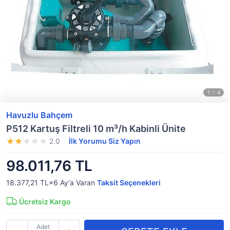
Havuzlu Bahçem
P512 Kartuş Filtreli 10 m³/h Kabinli Ünite
2.0
İlk Yorumu Siz Yapın
98.011,76 TL
18.377,21 TL×6
Ay'a Varan
Taksit Seçenekleri
Ücretsiz Kargo
Adet