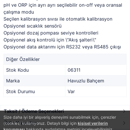
pH ve ORP için ayrı ayrı seçilebilir on-off veya oransal
çalışma modu
Seçilen kalibrasyon sıvısı ile otomatik kalibrasyon
Opsiyonel sıcaklık sensörü
Opsiyonel dozaj pompası seviye kontrolleri
Opsiyonel akış kontrolü için \"Akış şalteri\"
Opsiyonel data aktarımı için RS232 veya RS485 çıkışı
Diğer Özellikler
Stok Kodu
06311
Marka
Havuzlu Bahçem
Stok Durumu
Var
Taksit / Ödeme Seçenekleri
Size daha iyi bir alışveriş deneyimi sunabilmek için, çerezler
Ürün Yorumları
(cookies) kullanıyoruz. Detaylı bilgi için
kişisel verilerin
korunması
hakkında aydınlatma metnini inceleyebilirsiniz.