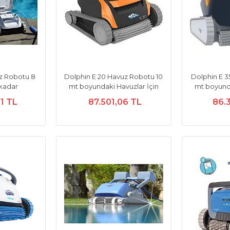
uz Robotu 8
Dolphin E 20 Havuz Robotu 10
Dolphin E 3
kadar
mt boyundaki Havuzlar İçin
mt boyunda
01 TL
87.501,06 TL
86.