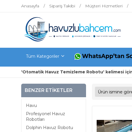
Anasayfa
Sipariş Takibi
Müşteri Hizmetleri
Tüm Kategoriler
'Otomatik Havuz Temizleme Robotu' kelimesi için
BENZER ETIKETLER
Havu
Profesyonel Havuz
Robotları
Dolphin Havuz Robotu