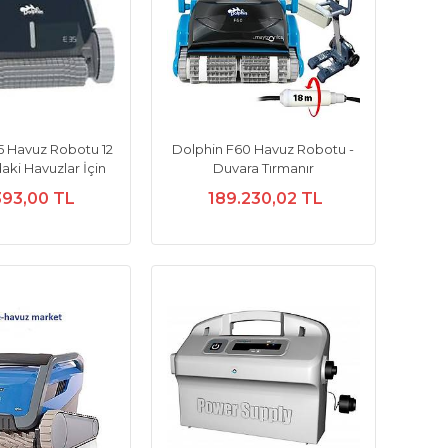
5 Havuz Robotu 12
Dolphin F60 Havuz Robotu -
ki Havuzlar İçin
Duvara Tırmanır
393,00 TL
189.230,02 TL