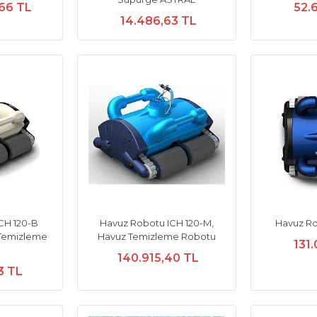
,66 TL
52.
14.486,63 TL
CH 120-B
Havuz Robotu ICH 120-M,
Havuz Ro
Temizleme
Havuz Temizleme Robotu
131.
u
140.915,40 TL
3 TL