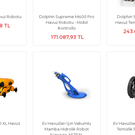
avuz Robotu
Dolphin Supreme M400 Pro
Dolphin
Havuz Robotu - Mobil
Havuz Te
98 TL
Kontrollü
243.
171.087,93 TL
0 XL Havuz
Ev Havuzları İçin Vakumlu
Ev Havuzlar
u
Mamba Hidrolik Robot
Temizlik
Süpürge ASTRAL