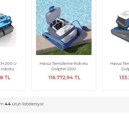
CH 200-U
Havuz Temizleme Robotu
Havuz Te
k robotu
Dolphin S100
Dol
28 TL
116.772,94 TL
133.
am
44
ürün listeleniyor.