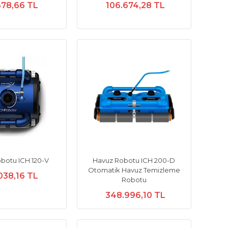
678,66 TL
106.674,28 TL
botu ICH 120-V
Havuz Robotu ICH 200-D
Otomatik Havuz Temizleme
038,16 TL
Robotu
348.996,10 TL