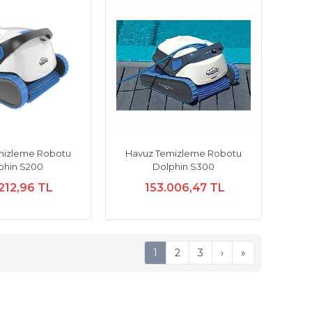
mizleme Robotu
Havuz Temizleme Robotu
phin S200
Dolphin S300
212,96 TL
153.006,47 TL
1
2
3
›
»