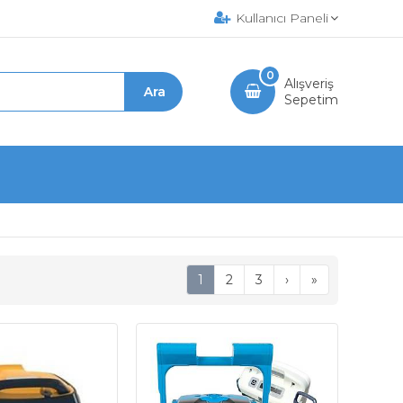
Kullanıcı Paneli
0
Alışveriş
Sepetim
1
2
3
›
»