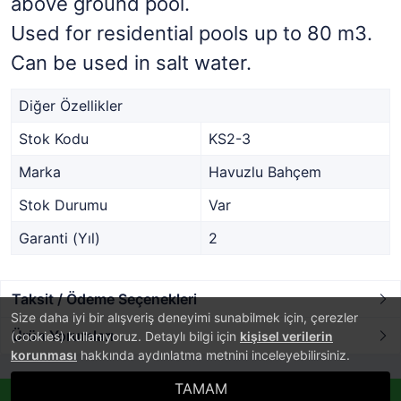
above ground pool.
Used for residential pools up to 80 m3.
Can be used in salt water.
Diğer Özellikler
Stok Kodu
KS2-3
Marka
Havuzlu Bahçem
Stok Durumu
Var
Garanti (Yıl)
2
Taksit / Ödeme Seçenekleri
Size daha iyi bir alışveriş deneyimi sunabilmek için, çerezler
Ürün Yorumları
(cookies) kullanıyoruz. Detaylı bilgi için
kişisel verilerin
korunması
hakkında aydınlatma metnini inceleyebilirsiniz.
TAMAM
®
PlatinMarket
Whatsappla Sipariş Ver!
E-Ticaret Sistemi
İle Hazırlanmıştır.