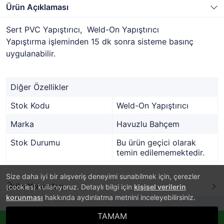
Ürün Açıklaması
Sert PVC Yapıştırıcı, Weld-On Yapıştırıcı
Yapıştırma işleminden 15 dk sonra sisteme basınç
uygulanabilir.
Diğer Özellikler
Stok Kodu
Weld-On Yapıştırıcı
Marka
Havuzlu Bahçem
Stok Durumu
Bu ürün geçici olarak
temin edilememektedir.
Size daha iyi bir alışveriş deneyimi sunabilmek için, çerezler
Ürün Yorumları
(cookies) kullanıyoruz. Detaylı bilgi için
kişisel verilerin
korunması
hakkında aydınlatma metnini inceleyebilirsiniz.
TAMAM
®
PlatinMarket
Whatsappla Sipariş Ver!
E-Ticaret Sistemi
İle Hazırlanmıştır.