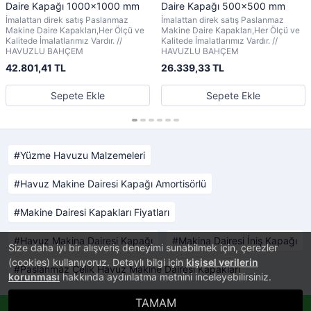
Daire Kapağı 1000x1000 mm
Daire Kapağı 500x500 mm
İmalattan direk satış Paslanmaz
İmalattan direk satış Paslanmaz
Makine Daire Kapakları,Her Ölçü ve
Makine Daire Kapakları,Her Ölçü ve
Kalitede İmalatlarımız Vardır. //
Kalitede İmalatlarımız Vardır. //
HAVUZLU BAHÇEM
HAVUZLU BAHÇEM
42.801,41 TL
26.339,33 TL
Sepete Ekle
Sepete Ekle
Yüzme Havuzu Malzemeleri
Havuz Makine Dairesi Kapağı Amortisörlü
Makine Dairesi Kapakları Fiyatları
Havuz Makina Dairesi Kapağı
Makina Dairesi İniş Kapağı
Size daha iyi bir alışveriş deneyimi sunabilmek için, çerezler
(cookies) kullanıyoruz. Detaylı bilgi için
kişisel verilerin
Paslanmaz Çelik Havuz Makine Dairesi Kapakları
korunması
hakkında aydınlatma metnini inceleyebilirsiniz.
TAMAM
®
PlatinMarket
Whatsappla Sipariş Ver!
E-Ticaret Sistemi
İle Hazırlanmıştır.