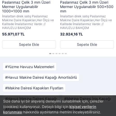
Paslanmaz Çelik 3 mm Üzeri
Paslanmaz Çelik 3 mm Üzeri
Mermer Uygulanabilir
Mermer Uygulanabilir 500x500
1000x1000 mm
mm
İmalattan direk satış Paslanmaz
İmalattan direk satış Paslanmaz
Makine Daire Kapakları,Her Ölçü ve
Makine Daire Kapakları,Her Ölçü ve
Kalitede İmalatlarımız Vardır. //
Kalitede İmalatlarımız Vardır. //
HAVUZLU BAHÇEM
HAVUZLU BAHÇEM
55.971,07 TL
32.924,16 TL
Sepete Ekle
Sepete Ekle
Yüzme Havuzu Malzemeleri
Havuz Makine Dairesi Kapağı Amortisörlü
Makine Dairesi Kapakları Fiyatları
Havuz Makina Dairesi Kapağı
Makina Dairesi İniş Kapağı
Size daha iyi bir alışveriş deneyimi sunabilmek için, çerezler
(cookies) kullanıyoruz. Detaylı bilgi için
kişisel verilerin
Paslanmaz Çelik Havuz Makine Dairesi Kapakları
korunması
hakkında aydınlatma metnini inceleyebilirsiniz.