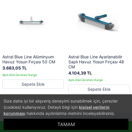
Astral Blue Line Alüminyum
Astral Blue Line Ayarlanabilir
Havuz Yosun Fırçası 50 CM
Saplı Havuz Yosun Fırçası 48
CM
3.683,05 TL
4.104,39 TL
Sepete Ekle
Sepete Ekle
Size daha iyi bir alışveriş deneyimi sunabilmek için, çerezler
1
(cookies) kullanıyoruz. Detaylı bilgi için
kişisel verilerin
korunması
hakkında aydınlatma metnini inceleyebilirsiniz.
TAMAM
®
PlatinMarket
Whatsappla Sipariş Ver!
E-Ticaret Sistemi
İle Hazırlanmıştır.