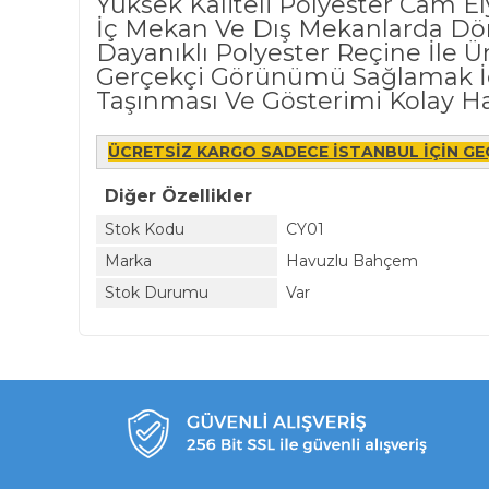
Yüksek Kaliteli Polyester Cam Ely
İç Mekan Ve Dış Mekanlarda Dört
Dayanıklı Polyester Reçine İle Üre
Gerçekçi Görünümü Sağlamak İçin
Taşınması Ve Gösterimi Kolay H
ÜCRETSİZ KARGO SADECE İSTANBUL İÇİN GEÇ
Diğer Özellikler
Stok Kodu
CY01
Marka
Havuzlu Bahçem
Stok Durumu
Var