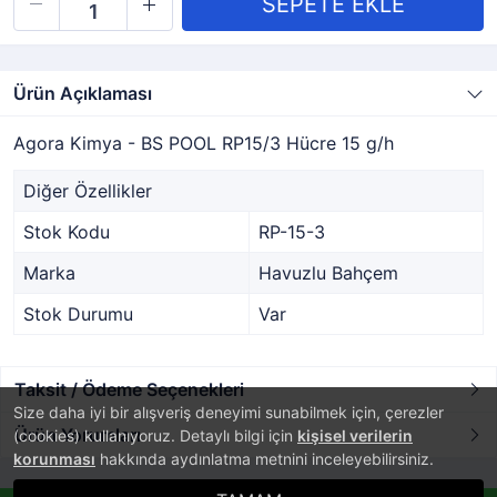
Ürün Açıklaması
Agora Kimya - BS POOL RP15/3 Hücre 15 g/h
Diğer Özellikler
Stok Kodu
RP-15-3
Marka
Havuzlu Bahçem
Stok Durumu
Var
Taksit / Ödeme Seçenekleri
Size daha iyi bir alışveriş deneyimi sunabilmek için, çerezler
Ürün Yorumları
(cookies) kullanıyoruz. Detaylı bilgi için
kişisel verilerin
korunması
hakkında aydınlatma metnini inceleyebilirsiniz.