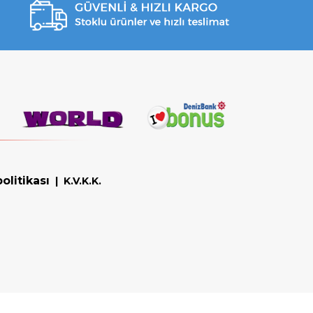
olitikası
|
K.V.K.K.