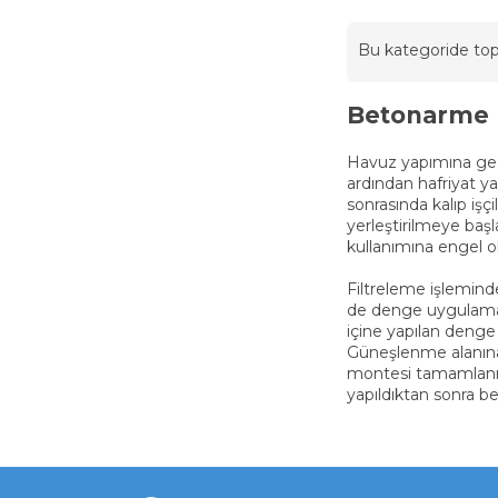
Bu kategoride t
Betonarme 
Havuz yapımına geçi
ardından hafriyat y
sonrasında kalıp işçi
yerleştirilmeye baş
kullanımına engel o
Filtreleme işlemind
de denge uygulaması
içine yapılan deng
Güneşlenme alanına v
montesi tamamlanır.
yapıldıktan sonra b