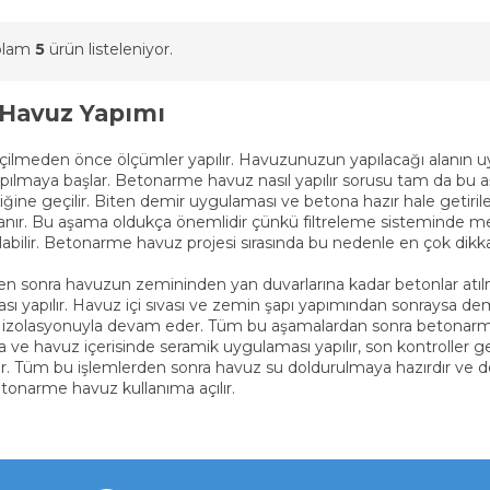
oplam
5
ürün listeleniyor.
Havuz Yapımı
lmeden önce ölçümler yapılır. Havuzunuzun yapılacağı alanın uyg
apılmaya başlar. Betonarme havuz nasıl yapılır sorusu tam da bu a
liğine geçilir. Biten demir uygulaması ve betona hazır hale getirilen
lanır. Bu aşama oldukça önemlidir çünkü filtreleme sisteminde 
labilir. Betonarme havuz projesi sırasında bu nedenle en çok dikka
en sonra havuzun zemininden yan duvarlarına kadar betonlar atılma
 yapılır. Havuz içi sıvası ve zemin şapı yapımından sonraysa de
e izolasyonuyla devam eder. Tüm bu aşamalardan sonra betonarme 
e havuz içerisinde seramik uygulaması yapılır, son kontroller gerç
 Tüm bu işlemlerden sonra havuz su doldurulmaya hazırdır ve dol
etonarme havuz kullanıma açılır.