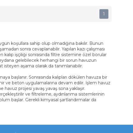
1
un koşullara sahip olup olmadığına bakılır. Bunun
şamadan sonra cevaplanabilir. Yapılan kazı çalışması
 kalıp işçiliği sonrasında filtre sistemine özel borular
meydana gelebilecek herhangi bir sorun havuzun
t isteyen aşama olarak da tanımlanabilir.
ya başlanır. Sonrasında kalıpları dökülen havuza bir
mir ve beton uygulamalarına devam edilir. İşlem havuz
havuz projesi yavaş yavaş sona yaklaşır.
ekleştirilir ve filtreleme, aydınlanma sistemlerinin
um başlar. Gerekli kimyasal şartlandırmalar da