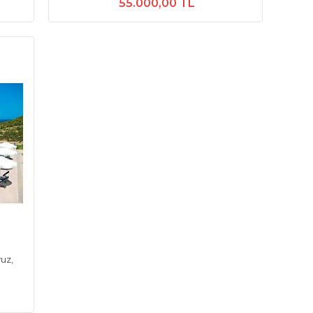
55.000,00 TL
uz,