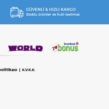
olitikası
|
K.V.K.K.