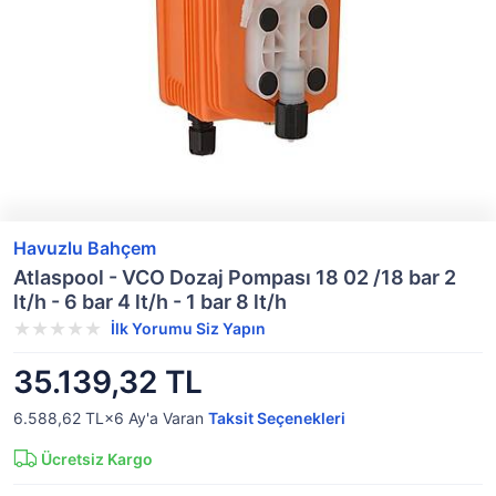
Havuzlu Bahçem
Atlaspool - VCO Dozaj Pompası 18 02 /18 bar 2
lt/h - 6 bar 4 lt/h - 1 bar 8 lt/h
İlk Yorumu Siz Yapın
35.139,32 TL
6.588,62 TL×6
Ay'a Varan
Taksit Seçenekleri
Ücretsiz Kargo