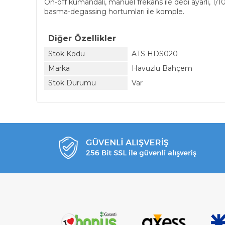
On-off kumandalı, manuel frekans ile debi ayarlı, 1/
basma-degassing hortumları ile komple.
Diğer Özellikler
Stok Kodu
ATS HDS020
Marka
Havuzlu Bahçem
Stok Durumu
Var