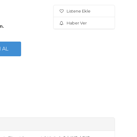
Listene Ekle
Haber Ver
n.