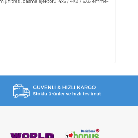
emiş filtresi, basma ejektörü, 4x6 / 4X8 / 6X8 emme-