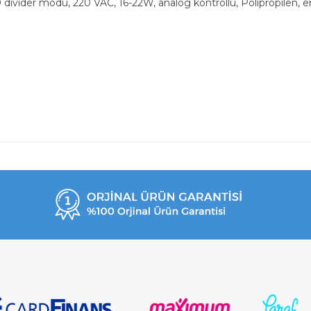
10 divider modu, 220 VAC, 16-22W, analog kontrollü, Polipropilen, 