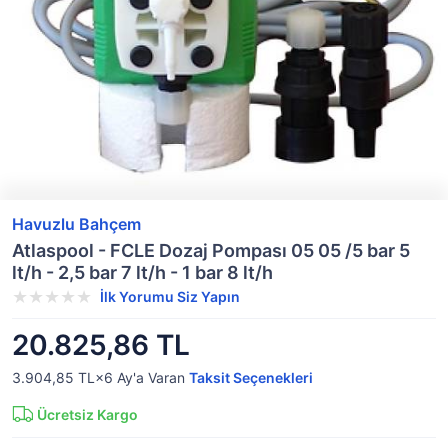
Havuzlu Bahçem
Atlaspool - FCLE Dozaj Pompası 05 05 /5 bar 5
lt/h - 2,5 bar 7 lt/h - 1 bar 8 lt/h
İlk Yorumu Siz Yapın
20.825,86 TL
3.904,85 TL×6
Ay'a Varan
Taksit Seçenekleri
Ücretsiz Kargo