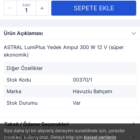
Adet
Ürün Açıklaması
ASTRAL LumiPlus Yedek Ampul 300 W 12 V (süper
ekonomik)
Diğer Özellikler
Stok Kodu
00370/1
Marka
Havuzlu Bahçem
Stok Durumu
Var
Taksit / Ödeme Seçenekleri
Size daha iyi bir alışveriş deneyimi sunabilmek için, çerezler
Ürün Yorumları
(cookies) kullanıyoruz. Detaylı bilgi için
kişisel verilerin