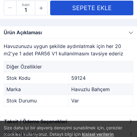
Adet
Ürün Açıklaması
Havuzunuzu uygun şekilde aydınlatmak için her 20
m2'ye 1 adet PAR56 V1 kullanılmasını tavsiye ederiz
Diğer Özellikler
Stok Kodu
59124
Marka
Havuzlu Bahçem
Stok Durumu
Var
Taksit / Ödeme Seçenekleri
Size daha iyi bir alışveriş deneyimi sunabilmek için, çerezler
Ürün Yorumları
(cookies) kullanıyoruz. Detaylı bilgi için
kişisel verilerin