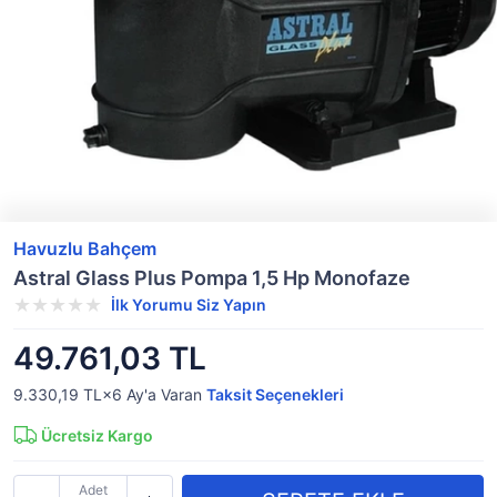
Havuzlu Bahçem
Astral Glass Plus Pompa 1,5 Hp Monofaze
İlk Yorumu Siz Yapın
49.761,03 TL
9.330,19 TL×6
Ay'a Varan
Taksit Seçenekleri
Ücretsiz Kargo
Adet