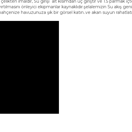
kten imaldir, Su girişi alt kısımdan üç giriştir ve 1.5 parmak içt
ırtılmasını önleyici ekipmanlar kaynaklıdır.şelalemizin Su akış ge
ahçenize havuzunuza şık bir görsel katın..ve akan suyun rahatlatı