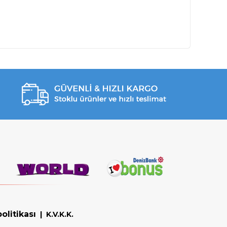
olitikası
|
K.V.K.K.