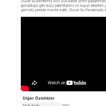
Duvar su perdemiz AISI 304 kalite 3mm paslanmaz çeli
görüldüğü gibi suyu sakinleştirici ve suyun akarken y
gömülü şekilde monte edilir.. Duvar Su Perdenizle, b
Diğer Özellikler
Stok Kodu
5452