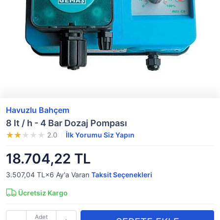
Havuzlu Bahçem
8 lt / h - 4 Bar Dozaj Pompası
2.0
İlk Yorumu Siz Yapın
18.704,22 TL
3.507,04 TL×6
Ay'a Varan
Taksit Seçenekleri
Ücretsiz Kargo
Adet