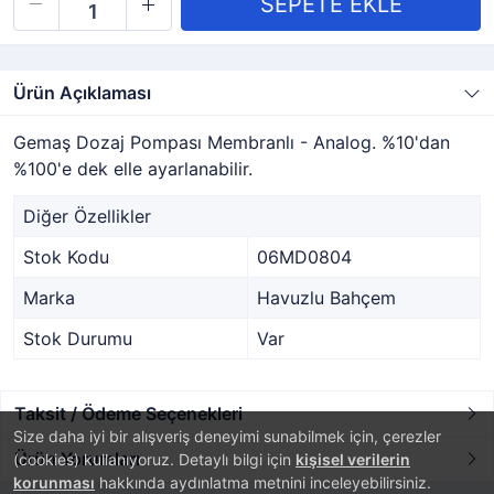
Ürün Açıklaması
Gemaş Dozaj Pompası Membranlı - Analog. %10'dan
%100'e dek elle ayarlanabilir.
Diğer Özellikler
Stok Kodu
06MD0804
Marka
Havuzlu Bahçem
Stok Durumu
Var
Taksit / Ödeme Seçenekleri
Size daha iyi bir alışveriş deneyimi sunabilmek için, çerezler
Ürün Yorumları
(cookies) kullanıyoruz. Detaylı bilgi için
kişisel verilerin
korunması
hakkında aydınlatma metnini inceleyebilirsiniz.