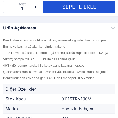
Adet
Ürün Açıklaması
Kendinden emişli monoblok ön filtreli, termostatik gövdeli havuz pompası.
Emme ve basma ağızları kendinden rakorlu;
1 1/2 HP ve üstü kapasitelerde 2"(Ø 63mm), küçük kapasitelerde 1 1/2" (Ø
50mm) pompa mili AISI 316 kalite paslanmaz çelik.
40°lik döndürme hareketi ile kolay açılıp kapanan kapak.
Çatlamalara karşı kimyasal dayanımı yüksek şeffaf "Xylex" kapak seçeneği.
Benzerlerinden çok daha geniş 4,5 L ön filtre sepeti. IP55 motor.
Diğer Özellikler
Stok Kodu
0111STRN100M
Marka
Havuzlu Bahçem